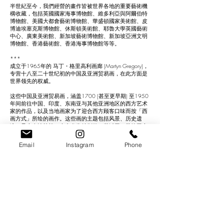
半世紀至今，我們經營的畫作皆被世界各地的重要藝術機
構收藏，包括英國國家海事博物館、維多利亞與阿爾伯特
博物館、美國大都會藝術博物館、華盛頓國家美術館、皮
博迪埃塞克斯博物館、休斯頓美術館、耶魯大學英國藝術
中心、廣東美術館、新加坡藝術博物館、新加坡亞洲文明
博物館、香港藝術館、香港海事博物館等等。
***
成立于1965年的 马丁・格里高利画廊 (Martyn Gregory)，
专营十八至二十世纪初的中国及亚洲贸易画，在此方面是
世界领先的权威。
这些中国及亚洲贸易画，涵盖1700 (甚至更早期) 至1950
年间前往中国、印度、东南亚与其他亚洲地区的西方艺术
家的作品，以及当地画家为了迎合西方顾客口味而按「西
画方式」所绘的画作。这些画的主题包括风景、历史遗
迹、风土人情等等。当中尤为特别的，莫过于一批绘于十
八、十九世纪，当清政府特许广州为唯一对外通商港口的
日子，它们见证了中国与西方之间一段重要的交流及贸易
Email
Instagram
Phone
史，称「中国外销画」。
自1975至2021年，我们每年于香港举办展览，又于纽
约、荷兰马斯垂克 (TEFAF Maastricht) 等国际大型艺博会中
展出，及出版年度图录。2022年始，我们致力网上的推
广平台，同时继续于各大博览会中展示优秀的画作。
半世纪至今，我们经营的画作皆被世界各地的重要艺术机
构收藏，包括英国国家海事博物馆、维多利亚与阿尔伯特
博物馆、美国大都会艺术博物馆、华盛顿国家美术馆、皮
博迪埃塞克斯博物馆、休斯顿美术馆、耶鲁大学英国艺术