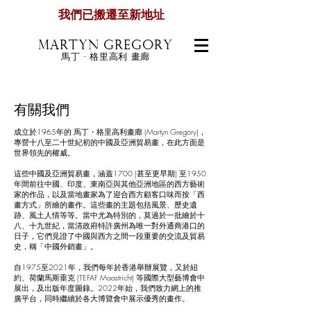
我們已搬遷至新地址
MARTYN GREGORY
馬丁 · 格里高利 畫廊
有關我們
成立於1965年的 馬丁・格里高利畫廊 (Martyn Gregory)，
專營十八至二十世紀初的中國及亞洲貿易畫，在此方面是
世界領先的權威。
這些中國及亞洲貿易畫，涵蓋1700 (甚至更早期) 至1950
年間前往中國、印度、東南亞與其他亞洲地區的西方藝術
家的作品，以及當地畫家為了迎合西方顧客口味而按「西
畫方式」所繪的畫作。這些畫的主題包括風景、歷史遺
跡、風土人情等等。當中尤為特別的，莫過於一批繪於十
八、十九世紀，當清政府特許廣州為唯一對外通商港口的
日子，它們見證了中國與西方之間一段重要的交流及貿易
史，稱「中國外銷畫」。
自1975至2021年，我們每年於香港舉辦展覽，又於紐
約、荷蘭馬斯垂克 (TEFAF Maastricht) 等國際大型藝博會中
展出，及出版年度圖錄。2022年始，我們致力網上的推
廣平台，同時繼續於各大博覽會中展示優秀的畫作。